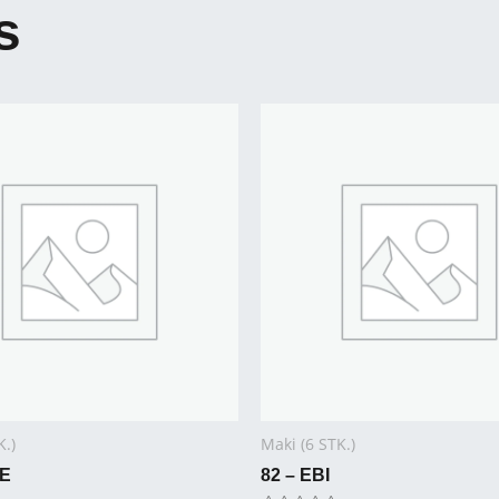
s
K.)
Maki (6 STK.)
KE
82 – EBI