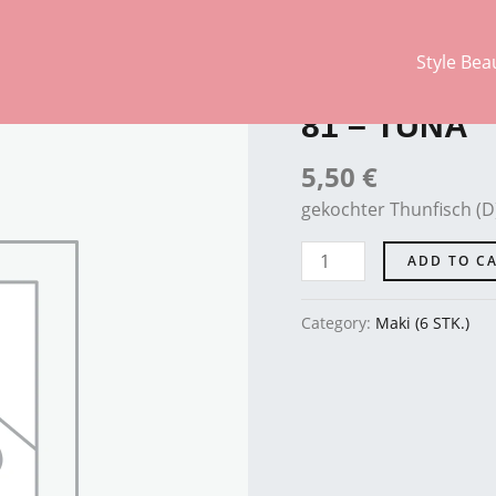
Style Bea
Maki (6 STK.)
81
-
81 – TUNA
TUNA
quantity
5,50
€
gekochter Thunfisch (D
ADD TO C
Category:
Maki (6 STK.)