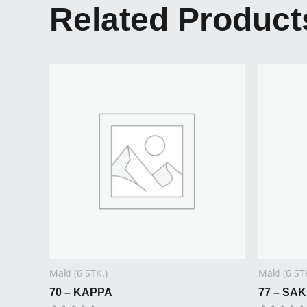
Related Product
Maki (6 STK.)
Maki (6 ST
70 – KAPPA
77 – SA